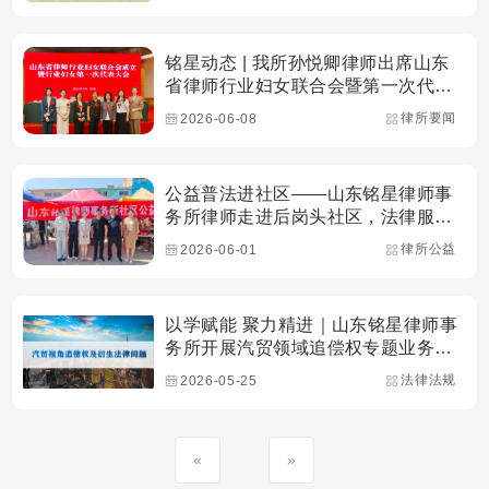
铭星动态 | 我所孙悦卿律师出席山东
省律师行业妇女联合会暨第一次代表
大会
律所要闻
2026-06-08
公益普法进社区——山东铭星律师事
务所律师走进后岗头社区，法律服
务“零距离”
律所公益
2026-06-01
以学赋能 聚力精进｜山东铭星律师事
务所开展汽贸领域追偿权专题业务培
训
法律法规
2026-05-25
«
»