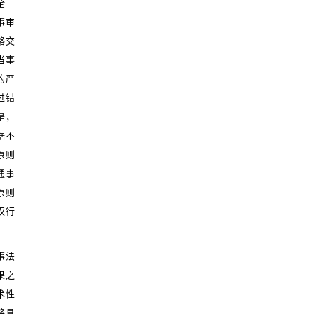
全
事审
路交
当事
的严
过错
是，
据不
原则
通事
原则
权行
事法
果之
术性
将具