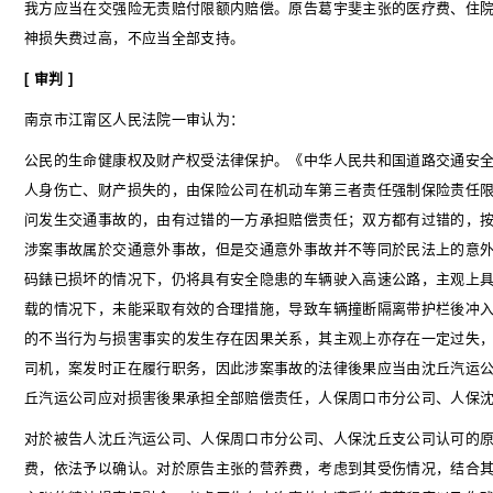
我方应当在交强险无责赔付限额内赔偿。原告葛宇斐主张的医疗费、住
神损失费过高，不应当全部支持。
[
审判
]
南京市江甯区人民法院一审认为：
公民的生命健康权及财产权受法律保护。《中华人民共和国道路交通安
人身伤亡、财产损失的，由保险公司在机动车第三者责任强制保险责任
问发生交通事故的，由有过错的一方承担赔偿责任；双方都有过错的，
涉案事故属於交通意外事故，但是交通意外事故并不等同於民法上的意
码錶已损坏的情况下，仍将具有安全隐患的车辆驶入高速公路，主观上
载的情况下，未能采取有效的合理措施，导致车辆撞断隔离带护栏後冲
的不当行为与损害事实的发生存在因果关系，其主观上亦存在一定过失
司机，案发时正在履行职务，因此涉案事故的法律後果应当由沈丘汽运
丘汽运公司应对损害後果承担全部赔偿责任，人保周口市分公司、人保
对於被告人沈丘汽运公司、人保周口市分公司、人保沈丘支公司认可的
费，依法予以确认。对於原告主张的营养费，考虑到其受伤情况，结合