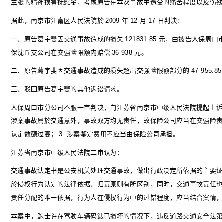
主张的精神损害抚慰金，考虑原告在本次事故中遭受的痛苦程度以及伤
据此，南京市江甯区人民法院於
2009
年
12
月
17
日判决：
一、原告葛宇斐因交通事故造成的损失
121831.85
元，由被告人保周口
保沈丘支公司在交强险限额内赔偿
36 938
元。
二、原告葛宇斐因交通事故造成的损失超出交强险限额部分的
47 955.8
三、驳回原告葛宇斐的其他诉讼请求。
人保周口市分公司不服一审判决，向江苏省南京市中级人民法院提起上
涉案事故属於交通意外，事故双方均无责任，故保险公司应当在交强险
认定数额过高；
3.
涉案鉴定费用不应当由保险公司承担。
江苏省南京市中级人民法院二审认为：
交通事故认定书是公安机关处理交通事故，做出行政决定所依据的主要
於侵权行为认定的法律依据、归责原则有所区别，同时，交通事故责任
责任分配的唯一依据，行为人在侵权行为中的过错程度，应当结合案情
本案中，鲍士许在驾驶车辆码錶已损坏的情况下，违反道路交通安全法