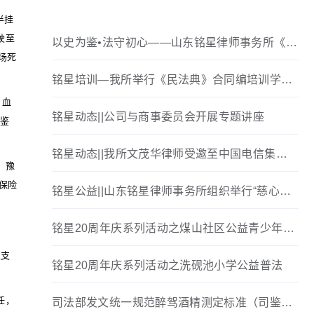
半挂
驶至
以史为鉴•法守初心——山东铭星律师事务所《7
场死
31》观影活动
铭星培训—我所举行《民法典》合同编培训学习
会议
．血
铭星动态||公司与商事委员会开展专题讲座
，鉴
铭星动态||我所文茂华律师受邀至中国电信集团
。豫
有限公司作“民法典合同编”专题讲座
保险
铭星公益||山东铭星律师事务所组织举行“慈心一
日捐”捐款活动
铭星20周年庆系列活动之煤山社区公益青少年普
法教育活动
丘支
铭星20周年庆系列活动之洗砚池小学公益普法
任，
司法部发文统一规范醉驾酒精测定标准（司鉴函