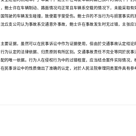
後，鲍士许在车辆制动、路面情况均正常且车辆系空载的情况下，未能采取有
信国驾驶的车辆发生碰撞，致使葛宇斐受伤。鲍士许的不当行为与损害事实的
保沈丘支公司认为事故系交通意外事故，鲍士许在事故发生时无过错，主张应
的主要证据，虽然可以在民事诉讼中作为证据使用，但由於交通事故认定结论
权行为认定的法律依据、归责原则有所区别。交通事故责任不完全等同於民事
分配的唯一依据。行为人在侵权行为中的过错程度，应当结合案件实际情况，
书在民事诉讼中的性质做出了准确的认定，对於人民法院审理同类案件具有参