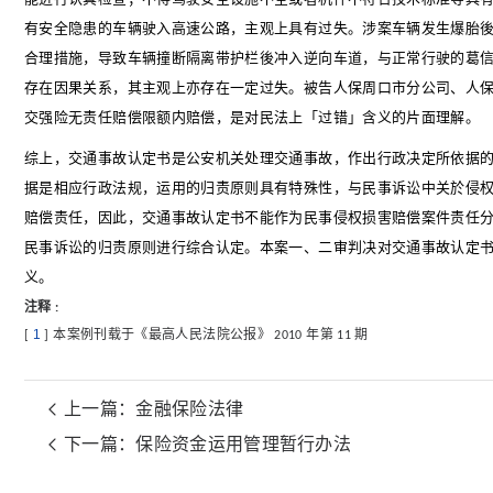
有安全隐患的车辆驶入高速公路，主观上具有过失。涉案车辆发生爆胎
合理措施，导致车辆撞断隔离带护栏後冲入逆向车道，与正常行驶的葛
存在因果关系，其主观上亦存在一定过失。被告人保周口市分公司、人
交强险无责任赔偿限额内赔偿，是对民法上「过错」含义的片面理解。
综上，交通事故认定书是公安机关处理交通事故，作出行政决定所依据
据是相应行政法规，运用的归责原则具有特殊性，与民事诉讼中关於侵
赔偿责任，因此，交通事故认定书不能作为民事侵权损害赔偿案件责任
民事诉讼的归责原则进行综合认定。本案一、二审判决对交通事故认定
义。
注释
:
1
本案例刊载于《最高人民法院公报》
年第
期
[
]
2010
11
上一篇：
金融保险法律
下一篇：
保险资金运用管理暂行办法