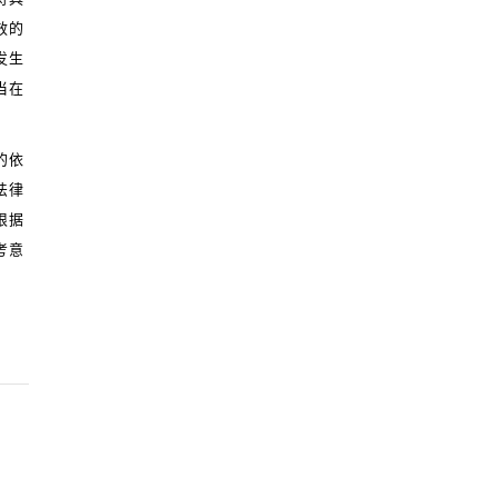
效的
发生
当在
的依
法律
根据
考意