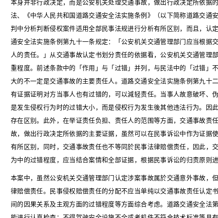
本身并非行政决定，而是公安机关处理交通事故，做出行政决定所依据
法、《中华人民共和国道路交通安全法实施条例》（以下简称道路交通
判中分析判断侵权案件适用全部民事法规进行分析有所区别，而且，认
通安全法实施条例第九十一条规定：「公安机关交通管理部门应当根据
人的责任。」从交通事故认定书划分责任的依据看，公安机关交通管理
重程度。前述条款中的「作用」与「过错」并列，与民法中的「过错」
大的不一定是交通事故的主要责任人。道路交通安全法实施条例第九十
有证据证明对方当事人也有过错的，可以減轻责任。当事人故意破坏、
是发生侵权行为时的过错大小，而是侵权行为发生後其他违法行为。因
存在区别。此外，在举证责任负担、责任人的范围等方面，交通事故责
故，做出行政决定所依据的主要证据，虽然可以在民事诉讼中作为证据
有所区别，同时，交通事故责任也不等同於民事法律赔偿责任，因此，
为中的过错程度，应当结合案情和全部证据，根据民事诉讼的归责原则
本案中，虽然公安机关交通管理部门认定涉案事故属於交通意外事故，
律赔偿责任。民事侵权赔偿责任的分配不应当单纯以交通事故责任认定
间的因果关系及主观方面的过错程度等方面综合考虑。道路交通安全法
能进行认真检查；不得驾驶安全设施不全或者机件不符合技术标准等具