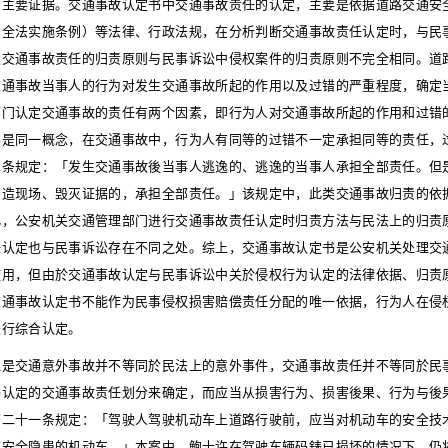
的主要证据。交通事故认定书中交通事故责任的认定，主要是依据道路交通安
安全法实施条例）等法律、行政法规，在分析判断交通事故责任认定时，与民
定交通事故责任的归责原则与民事诉讼中侵权案件的归责原则不完全相同。道
交通事故当事人的行为对发生交通事故所起的作用以及过错的严重程度，确定
部门认定交通事故的责任有两个因素，即行为人对交通事故所起的作用和过错
不是同一概念，在交通事故中，行为人有同等的过错不一定承担同等的责任，
二条规定：「发生交通事故後当事人逃逸的、逃逸的当事人承担全部责任。但
伪造现场、毁灭证据的，承担全部责任。」该规定中，此类交通事故归责的依
此，公安机关交通管理部门进行交通事故责任认定时归责方法与民法上的归责
任认定也与民事诉讼存在不同之处。综上，交通事故认定书是公安机关处理交
使用，但由於交通事故认定与民事诉讼中关於侵权行为认定的法律依据、归责
交通事故认定书不能作为民事侵权损害赔偿责任分配的唯一依据，行为人在侵
进行综合认定。
但是交通意外事故并不等同於民法上的意外事件，交通事故责任并不等同於民
书认定的交通事故责任划分来确定，而应当从损害行为、损害後果、行为与後
第二十一条规定：「驾驶人驾驶机动车上道路行驶前，应当对机动车的安全技
有安全隐患的机动车。」本案中，鲍士许在驾驶车辆码錶已损坏的情况下，仍