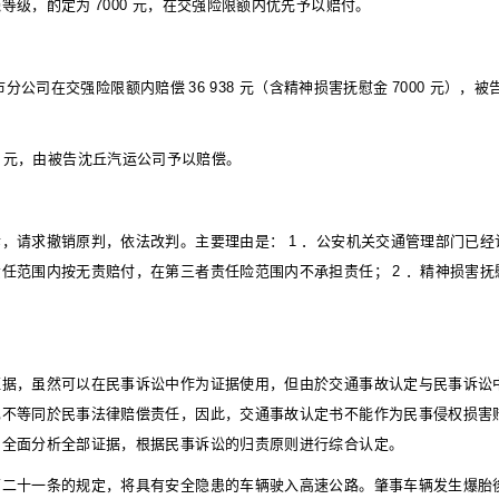
残等级，酌定为
7000
元，在交强险限额内优先予以赔付。
市分公司在交强险限额内赔偿
36 938
元（含精神损害抚慰金
7000
元），被
5
元，由被告沈丘汽运公司予以赔偿。
诉，请求撤销原判，依法改判。主要理由是：
1
．公安机关交通管理部门已经
责任范围内按无责赔付，在第三者责任险范围内不承担责任；
2
．精神损害抚
证据，虽然可以在民事诉讼中作为证据使用，但由於交通事故认定与民事诉讼
也不等同於民事法律赔偿责任，因此，交通事故认定书不能作为民事侵权损害
，全面分析全部证据，根据民事诉讼的归责原则进行综合认定。
第二十一条的规定，将具有安全隐患的车辆驶入高速公路。肇事车辆发生爆胎