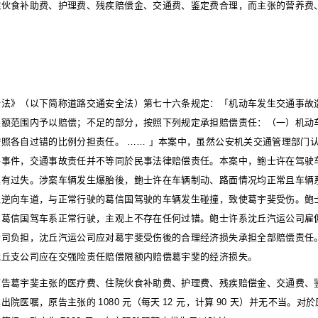
院伙食补助费、护理费、残疾赔偿金、交通费、鉴定费合理，而主张的营养费
全法》（以下简称道路交通安全法）第七十六条规定：「机动车发生交通事故
限额范围内予以赔偿；不足的部分，按照下列规定承担赔偿责任：（一）机动
按照各自过错的比例分担责任。
……
」本案中，虽然公安机关交通管理部门
外事件，交通事故责任并不等同於民事法律赔偿责任。本案中，鲍士许在驾驶
具有过失。涉案车辆发生爆胎後，鲍士许在车辆制动、路面情况均正常且车辆
入逆向车道，与正常行驶的葛信国驾驶的车辆发生碰撞，致使葛宇斐受伤。鲍
，葛信国驾车系正常行驶，主观上不存在任何过错。鲍士许系沈丘汽运公司雇
公司负担，沈丘汽运公司应对葛宇斐受伤後的合理经济损失承担全部赔偿责任
沈丘支公司应在交强险责任赔偿限额内赔偿葛宇斐的经济损失。
原告葛宇斐主张的医疗费、住院伙食补助费、护理费、残疾赔偿金、交通费、
其出院医嘱，原告主张的
1080
元（每天
12
元，计算
90
天）并无不当。对於