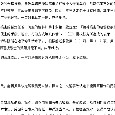
有效的合理措施，导致车辆撞断隔离带护栏後冲入逆向车道，与葛信国驾驶的
非不能预见，事故後果并非不可避免。因此，应当认定鲍士许有过错，其不当
葛宇斐无过错。一审对此认定准确，应予维持。
神损害赔偿责任若干问题的解释》第十条第一款规定：「精神损害的赔偿数额
）侵害的手段、场合、行为方式等具体情节；（三）侵权行为所造成的後果；
受诉法院所在地平均生活水平。」根据前述条款第（一）项、第（二）项、第
损害抚慰金的数额并无不当，应予维持。
行的合理支出，一审判决由败诉方承担并无不当，应予维持。
事故，能否据此认定驾驶员无过错。换言之，交通事故认定书能否直接作为民
通事故现场勘验、检查、调查情况和有关的检验、鉴定结论，及时制作交通事
基本事实、成因和当事人的责任，并送连当事人。」根据该规定，交通事故认