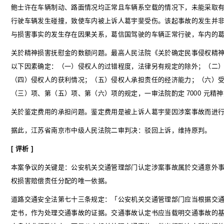
鲍士许在车辆制动、路面情况均正常且车辆系空载的情况下，未能采取
行驶车辆发生碰撞，致使车内被上诉人葛宇斐受伤。该起事故的发生并
与损害事实的发生存在因果关系，葛信国驾驶的车辆正常行驶，车内的
关於精神损害抚慰金的数额问题。最高人民法院《关於确定民事侵权精
以下因素确定：（一）侵权人的过错程度，法律另有规定的除外；（二
（四）侵权人的获利情况；（五）侵权人承担责任的经济能力；（六）
（三）项、第（五）项、第（六）项的规定，一审法院酌定
7000
元精神
关於鉴定费用的承担问题。鉴定费用是被上诉人葛宇斐因涉案事故而进
据此，江苏省南京市中级人民法院二审判决：驳回上诉，维持原判。
[
评析
]
本案争议的关键是：公安机关交通管理部门认定涉案事故属於交通意外
权损害赔偿责任分配的唯一依据。
道路交通安全法第七十三条规定：「公安机关交通管理部门应当根据交
定书，作为处理交通事故的证据。交通事故认定书应当载明交通事故的