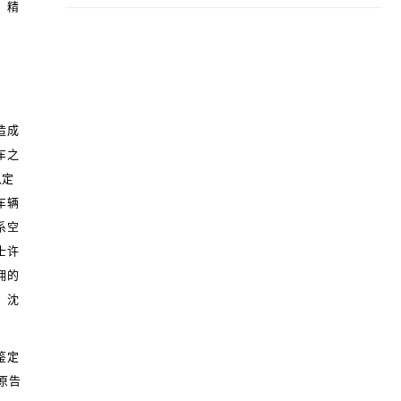
[2018]5号），其他方法和标准无效!
、精
造成
车之
认定
车辆
系空
士许
佣的
。沈
鉴定
原告