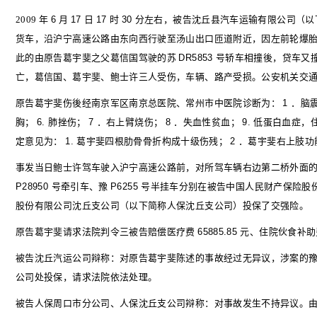
2009
年
6
月
17
日
17
时
30
分左右，被告沈丘县汽车运输有限公司（以
货车，沿沪宁高速公路由东向西行驶至汤山出口匝道附近，因左前轮爆
此的由原告葛宇斐之父葛信国驾驶的苏
DR5853
号轿车相撞後，贷车又
亡，葛信国、葛宇斐、鲍士许三人受伤，车辆、路产受损。公安机关交
原告葛宇斐伤後经南京军区南京总医院、常州市中医院诊断为：
1
．脑
胸；
6.
肺挫伤；
7
．右上臂烧伤；
8
．失血性贫血；
9.
低蛋白血症，
定意见为：
1.
葛宇斐四根肋骨骨折构成十级伤残；
2
．葛宇斐右上肢功
事发当日鲍士许驾车驶入沪宁高速公路前，对所驾车辆右边第二桥外面
P28950
号牵引车、豫
P6255
号半挂车分别在被告中国人民财产保险股
股份有限公司沈丘支公司（以下简称人保沈丘支公司）投保了交强险。
原告葛宇斐请求法院判令三被告赔偿医疗费
65885.85
元、住院伙食补
被告沈丘汽运公司辩称：对原告葛宇斐陈述的事故经过无异议，涉案的
公司处投保，请求法院依法处理。
被告人保周口市分公司、人保沈丘支公司辩称：对事故发生不持异议。