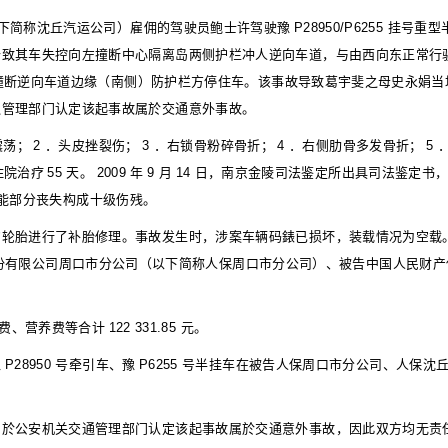
下简称沈丘汽运公司）雇佣的驾驶员鲍士许驾驶豫
P28950/P6255
挂号重型
胎致其车失控向左撞断中心隔离岛两侧护栏冲人逆向车道，与由西向东正常行
撞断逆向车道边缘（南侧）防护栏方停住车。该事故导致葛宇斐之母史永娟当
通管理部门认定该起事故属於交通意外事故。
震荡；
2
．头皮挫裂伤；
3
．右锁骨粉碎骨折；
4
．右侧肋骨多发骨折；
5
住院治疗
55
天。
2009
年
9
月
14
日，南京金陵司法鉴定所出具司法鉴定书
能部分丧失构成十级伤残。
的轮胎进行了补胎修理。事故发生时，涉案车辆码錶已损坏，装载情况为空载
份有限公司周口市分公司（以下简称人保周口市分公司）、被告中国人民财产
助费、营养费等合计
122 331.85
元。
豫
P28950
号牵引车、豫
P6255
号半挂车在被告人保周口市分公司、人保沈
由於公安机关交通管理部门认定该起事故属於交通意外事故，因此双方均无责