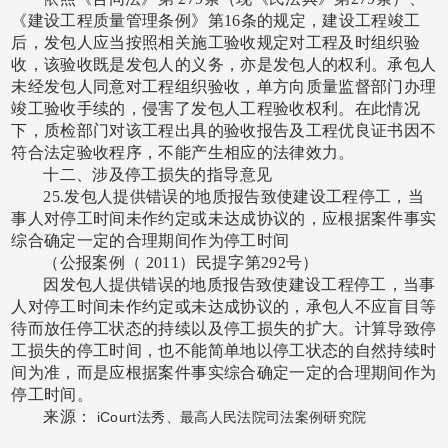
《建设工程质量管理条例》第16条的规定，建设工程竣工
后，发包人应当按照相关施工验收规定对工程及时组织验
收，该验收既是发包人的义务，亦是发包人的权利。承包人
未经发包人同意对工程组织验收，单方向质量监督部门办理
竣工验收手续的，侵害了发包人工程验收权利。在此情况
下，质检部门对该工程出具的验收报告及工程优良证书因不
符合法定验收程序，不能产生相应的法律效力。
十二、涉及停工损失的指导意见
25.发包人提供错误的地质报告致使建设工程停工，当
事人对停工时间未作约定或未达成协议的，应根据案件事实
综合确定一定的合理期间作为停工时间
（公报案例（
2011）民提字第292号）
因发包人提供错误的地质报告致使建设工程停工，当事
人对停工时间未作约定或未达成协议的，承包人不应盲目等
待而放任停工状态的持续以及停工损失的扩大。计算导致停
工损失的停工时间，也不能简单地以停工状态的自然持续时
间为准，而是应根据案件事实综合确定一定的合理期间作为
停工时间。
来源：
iCourt法秀、最高人民法院司法案例研究院