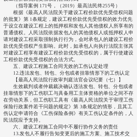
（指导案例
171号，（2019）最高法民终255号）
根据《最高人民法院关于建设工程价款优先受偿权问题
的批复》第
1条规定，建设工程价款优先受偿权的效力优先
于设立在建设工程上的抵押权和发包人其他债权人所享有的
普通债权。人民法院依据发包人的其他债权人或抵押权人申
请对建设工程采取强制执行行为，会对承包人的建设工程价
款优先受偿权产生影响。此时，如承包人向执行法院主张其
对建设工程享有建设工程价款优先受偿权的，属于行使建设
工程价款优先受偿权的合法方式。
五、建设工程施工合同无效的工伤认定处理
12.违法发包、转包、分包或者挂靠情形下的工伤认定
【最高人民法院行政审判庭法官会议纪要（七）】
生效裁判或者仲裁裁决确认违法发包、转包、分包或者
挂靠情形下的工伤职工与具备用工主体资格的单位之间不存
在劳动关系，但工伤职工具有《最高人民法院关于审理工伤
保险行政案件若干问题的规定》第
3条规定的情形，且其工
伤认定申请符合《工伤保险条例》有关工伤认定条件的，人
民法院应予支持。
六、建设工程施工合同中不履行协作义务的责任
13.发包人不履行告知变更后的施工方案、施工技术交