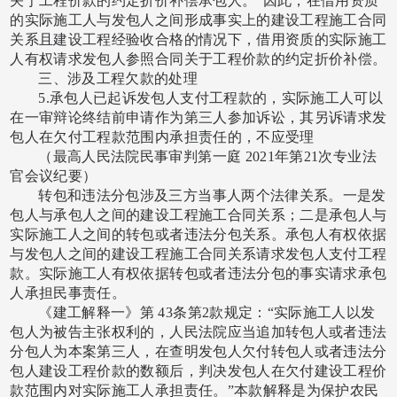
关于工程价款的约定折价补偿承包人。”因此，在借用资质
的实际施工人与发包人之间形成事实上的建设工程施工合同
关系且建设工程经验收合格的情况下，借用资质的实际施工
人有权请求发包人参照合同关于工程价款的约定折价补偿。
三、涉及工程欠款的处理
5.承包人已起诉发包人支付工程款的，实际施工人可以
在一审辩论终结前申请作为第三人参加诉讼，其另诉请求发
包人在欠付工程款范围内承担责任的，不应受理
（最高人民法院民事审判第一庭
2021年第21次专业法
官会议纪要）
转包和违法分包涉及三方当事人两个法律关系。一是发
包人与承包人之间的建设工程施工合同关系；二是承包人与
实际施工人之间的转包或者违法分包关系。承包人有权依据
与发包人之间的建设工程施工合同关系请求发包人支付工程
款。实际施工人有权依据转包或者违法分包的事实请求承包
人承担民事责任。
《建工解释一》第
43条第2款规定：“实际施工人以发
包人为被告主张权利的，人民法院应当追加转包人或者违法
分包人为本案第三人，在查明发包人欠付转包人或者违法分
包人建设工程价款的数额后，判决发包人在欠付建设工程价
款范围内对实际施工人承担责任。”本款解释是为保护农民