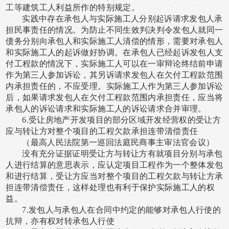
工等建筑工人利益所作的特别规定。
实践中存在承包人与实际施工人分别起诉请求发包人承
担民事责任的情况。为防止不同生效判决判令发包人就同一
债务分别向承包人和实际施工人清偿的情形，需要对承包人
和实际施工人的起诉做好协调。在承包人已经起诉发包人支
付工程款的情况下，实际施工人可以在一审辩论终结前申请
作为第三人参加诉讼，其另诉请求发包人在欠付工程款范围
内承担责任的，不应受理。实际施工人作为第三人参加诉讼
后，如果请求发包人在欠付工程款范围内承担责任，应当将
承包人的诉讼请求和实际施工人的诉讼请求合并审理。
6.受让房地产开发项目的部分区域开发经营权的受让方
应与转让方对整个项目的工程欠款承担连带清偿责任
（最高人民法院第一巡回法庭民商事主审法官会议）
没有充分证据证明受让方与转让方有就项目分别与承包
人进行结算的意思表示，应认定项目工程作为一个整体发包
和进行结算，受让方应当对整个项目的工程欠款与转让方承
担连带清偿责任，这样处理也有利于保护实际施工人的权
益。
7.发包人与承包人在合同中约定的能够对承包人行使的
抗辩，亦有权对转承包人行使