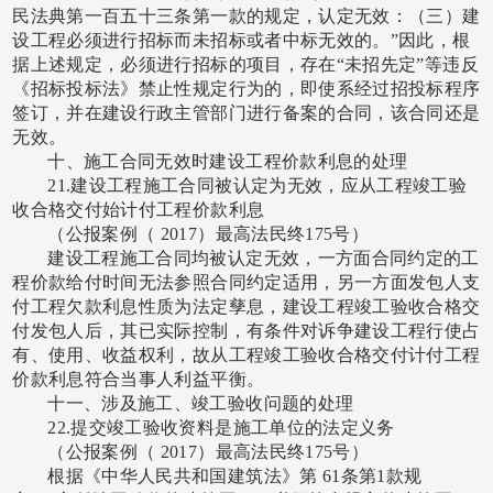
民法典第一百五十三条第一款的规定，认定无效：（三）建
设工程必须进行招标而未招标或者中标无效的。”因此，根
据上述规定，必须进行招标的项目，存在“未招先定”等违反
《招标投标法》禁止性规定行为的，即使系经过招投标程序
签订，并在建设行政主管部门进行备案的合同，该合同还是
无效。
十、施工合同无效时建设工程价款利息的处理
21.建设工程施工合同被认定为无效，应从工程竣工验
收合格交付始计付工程价款利息
（公报案例（
2017）最高法民终175号）
建设工程施工合同均被认定无效，一方面合同约定的工
程价款给付时间无法参照合同约定适用，另一方面发包人支
付工程欠款利息性质为法定孳息，建设工程竣工验收合格交
付发包人后，其已实际控制，有条件对诉争建设工程行使占
有、使用、收益权利，故从工程竣工验收合格交付计付工程
价款利息符合当事人利益平衡。
十一、涉及施工、竣工验收问题的处理
22.提交竣工验收资料是施工单位的法定义务
（公报案例（
2017）最高法民终175号）
根据《中华人民共和国建筑法》第
61条第1款规