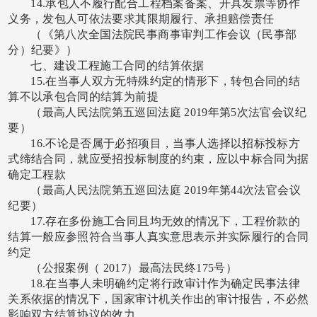
14.承包人不履行配合工程档案备案、开具发票等协作
义务，发包人可依法要求其限期履行、承担赔偿责任
（《第八次全国法院民事商事审判工作会议（民事部
分）纪要》）
七、建设工程施工合同的结算依据
15.在当事人双方无特殊约定的情形下，转包合同的结
算不以承包合同的结算为前提
（最高人民法院第五巡回法庭
2019年第5次法官会议纪
要）
16.不论是否属于必招项目，当事人选择以招标投标方
式缔结合同，就应受招投标制度的约束，应以中标合同为据
确定工程款
（最高人民法院第五巡回法庭
2019年第44次法官会议
纪要）
17.存在多份施工合同且均无效的情况下，工程价款的
结算一般应参照符合当事人真实意思表示并实际履行的合同
约定
（公报案例（
2017）最高法民终175号）
18.在当事人未明确约定将行政审计作为确定民事法律
关系依据的情况下，国家审计机关作出的审计报告，不必然
影响双方结算协议的效力