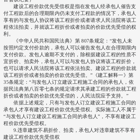
建设工程价款优先受偿权是指在发包人经承包人催告支
付工程款后的合理期限内仍未支付工程款的情况下，承包人
享有的与发包人协议将该工程折价或者请求人民法院将该工
程依法拍卖，并就该工程折价或者拍卖的价款优先受偿的权
利。
《中华人民共和国民法典》第
807条规定：“发包人未
按照约定支付价款的，承包人可以催告发包人在合理期限内
支付价款。发包人逾期不支付的，除根据建设工程的性质不
宜折价、拍卖外，承包人可以与发包人协议将该工程折价，
也可以请求人民法院将该工程依法拍卖。建设工程的价款就
该工程折价或者拍卖的价款优先受偿。”《建工解释一》第
35条规定：“与发包人订立建设工程施工合同的承包人，依
据民法典第八百零七条的规定请求其承建工程的价款就工程
折价或者拍卖的价款优先受偿的，人民法院应予支持。”
依据上述规定，只有与发包人订立建设工程施工合同的
承包人才享有建设工程价款优先受偿权。实际施工人不属于
“与发包人订立建设工程施工合同的承包人”，不享有建设工
程价款优先受偿权。
9.违章建筑不易折价、拍卖，承包人对违章建筑不享有
建设工程价款优先受偿权