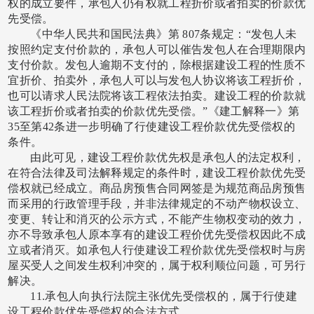
权的成立要件，承包人仍有权就工程折价或者拍卖的价款优
先受偿。
《中华人民共和国民法典》第
807条规定：“发包人未
按照约定支付价款的，承包人可以催告发包人在合理期限内
支付价款。发包人逾期不支付的，除根据建设工程的性质不
宜折价、拍卖外，承包人可以与发包人协议将该工程折价，
也可以请求人民法院将该工程依法拍卖。建设工程的价款就
该工程折价或者拍卖的价款优先受偿。”《建工解释一》第
35至第42条进一步明确了行使建设工程价款优先受偿权的
条件。
由此可见，建设工程价款优先权是承包人的法定权利，
在符合法律及司法解释规定的条件时，建设工程价款优先受
偿权就已经成立。商品房预售合同网签是为规范商品房预售
而采用的行政管理手段，并非法律规定的不动产物权设立、
变更、转让和消灭的公示方式，不能产生物权变动的效力，
亦不导致承包人原本享有的建设工程价优先受偿权因此不成
立或者消灭。如承包人行使建设工程价款优先受偿权时与房
屋买受人之间发生权利冲突的，属于权利顺位问题，可另行
解决。
11.承包人向执行法院主张优先受偿权的，属于行使建
设工程价款优先受偿权的合法方式