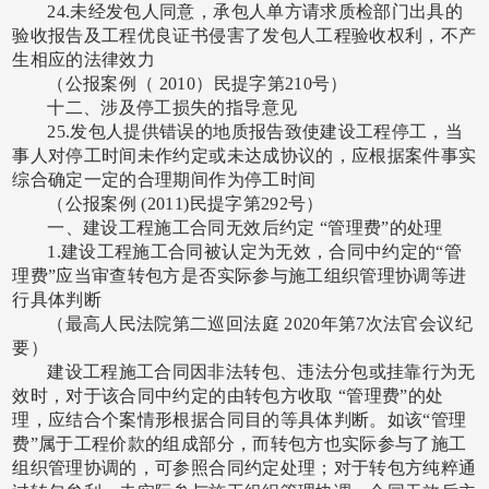
24.未经发包人同意，承包人单方请求质检部门出具的
验收报告及工程优良证书侵害了发包人工程验收权利，不产
生相应的法律效力
（公报案例（
2010）民提字第210号）
十二、涉及停工损失的指导意见
25.发包人提供错误的地质报告致使建设工程停工，当
事人对停工时间未作约定或未达成协议的，应根据案件事实
综合确定一定的合理期间作为停工时间
（公报案例
(2011)民提字第292号）
一、建设工程施工合同无效后约定
“管理费”的处理
1.建设工程施工合同被认定为无效，合同中约定的“管
理费”应当审查转包方是否实际参与施工组织管理协调等进
行具体判断
（最高人民法院第二巡回法庭
2020年第7次法官会议纪
要）
建设工程施工合同因非法转包、违法分包或挂靠行为无
效时，对于该合同中约定的由转包方收取
“管理费”的处
理，应结合个案情形根据合同目的等具体判断。如该“管理
费”属于工程价款的组成部分，而转包方也实际参与了施工
组织管理协调的，可参照合同约定处理；对于转包方纯粹通