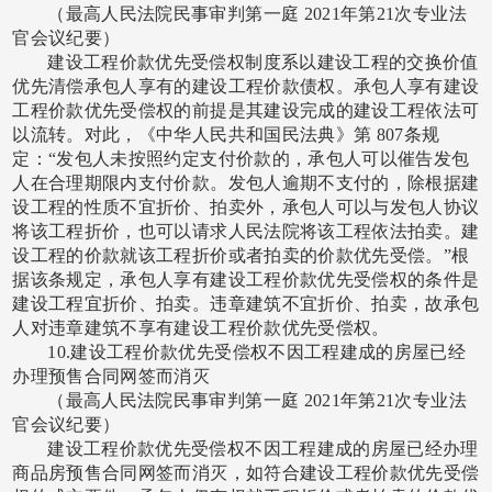
（最高人民法院民事审判第一庭
2021年第21次专业法
官会议纪要）
建设工程价款优先受偿权制度系以建设工程的交换价值
优先清偿承包人享有的建设工程价款债权。承包人享有建设
工程价款优先受偿权的前提是其建设完成的建设工程依法可
以流转。对此，《中华人民共和国民法典》第
807条规
定：“发包人未按照约定支付价款的，承包人可以催告发包
人在合理期限内支付价款。发包人逾期不支付的，除根据建
设工程的性质不宜折价、拍卖外，承包人可以与发包人协议
将该工程折价，也可以请求人民法院将该工程依法拍卖。建
设工程的价款就该工程折价或者拍卖的价款优先受偿。”根
据该条规定，承包人享有建设工程价款优先受偿权的条件是
建设工程宜折价、拍卖。违章建筑不宜折价、拍卖，故承包
人对违章建筑不享有建设工程价款优先受偿权。
10.建设工程价款优先受偿权不因工程建成的房屋已经
办理预售合同网签而消灭
（最高人民法院民事审判第一庭
2021年第21次专业法
官会议纪要）
建设工程价款优先受偿权不因工程建成的房屋已经办理
商品房预售合同网签而消灭，如符合建设工程价款优先受偿