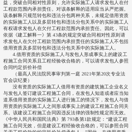
益，突破合同相对性原则，允许实际施工人请求发包人在付
工程款范围内承担责任。对该条解释的适用应当从严把握。
该条解释只规范转包和违法分包两种关系，未规定借用资质
的实际施工人以及多层转包和违法分包关系中的实际施工人
有权请求发包人在欠付工程款范围内承担责任。因此，可以
依据《建工解释一》第
43条的规定突破合同相对性原则请
求发包人在欠付工程款范围内承担责任的实际施工人不包括
借用资质及多层转包和违法分包关系中的实际施工人。
4.借用资质的实际施工人与发包人形成事实上的建设工
程施工合同关系且工程经验收合格的，可以请求发包人参照
合同约定折价补偿
（最高人民法院民事审判第一庭
2021年第20次专业法
官会议纪要）
没有资质的实际施工人借用有资质的建筑施工企业名义
与发包人签订建设工程施工合同，在发包人知道或者应当知
道系借用资质的实际施工人进行施工的情况下，发包人与借
用资质的实际施工人之间形成事实上的建设工程施工合同关
系。该建设工程施工合同因违反法律的强制性规定而无效。
《中华人民共和国民法典》第
793条第1款规定：“建设工程
施工合同无效，但是建设工程经验收合格的，可以参照合同