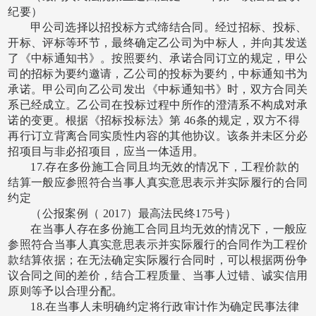
纪要）
甲公司选择以招投标方式缔结合同。经过招标、投标、
开标、评标等环节，最终确定乙公司为中标人，并向其发送
了《中标通知书》。按照要约、承诺合同订立的规定，甲公
司的招标为要约邀请，乙公司的投标为要约，中标通知书为
承诺。甲公司向乙公司发出《中标通知书》时，双方合同关
系已经成立。乙公司在投标过程中所作的澄清系不构成对承
诺的变更。根据《招标投标法》第
46条的规定，双方不得
再行订立背离合同实质性内容的其他协议。该条并未区分必
招项目与非必招项目，应当一体适用。
17.存在多份施工合同且均无效的情况下，工程价款的
结算一般应参照符合当事人真实意思表示并实际履行的合同
约定
（公报案例（
2017）最高法民终175号）
在当事人存在多份施工合同且均无效的情况下，一般应
参照符合当事人真实意思表示并实际履行的合同作为工程价
款结算依据；在无法确定实际履行合同时，可以根据两份争
议合同之间的差价，结合工程质量、当事人过错、诚实信用
原则等予以合理分配。
18.在当事人未明确约定将行政审计作为确定民事法律