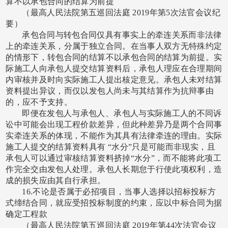
算不以承包合同的结算为前提
（最高人民法院第五巡回法庭
2019年第5次法官会议纪
要）
承包合同与转包合同仅具有事实上的牵连关系而非法律
上的牵连关系，分属于独立合同。在当事人双方无特殊约定
的情形下，转包合同的结算不以承包合同的结算为前提。实
际施工人向承包人提交结算资料后，承包人理应在合理期间
内审核并及时向实际施工人提出核定意见。承包人未对结算
资料提出异议，而仅以发包人尚未与其结算作为抗辩事由
的，应不予支持。
即便在发包人与承包人、承包人与实际施工人的不同诉
讼中可能会出现工程价款差异，但此种差异乃是两个合同事
实牵连关系的体现，不能作为其具有法律牵连的理由。实际
施工人提交的结算资料具有
“水分”只是可能而非现实，且
承包人可以通过审核结算资料挤掉“水分”，而不能将此项工
作完全交由发包人处理。承包人长期怠于行使此项权利，造
成的损失应由其自行承担。
16.不论是否属于必招项目，当事人选择以招标投标方
式缔结合同，就应受招投标制度的约束，应以中标合同为据
确定工程款
（最高人民法院第五巡回法庭
2019年第44次法官会议