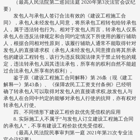
（最高人民法院第二巡回法庭
2020年第3次法官会议纪
要）
发包人与承包人签订合法有效的《建设工程施工合
同》，承包人未经发包人同意，将所承包工程转包给转承包
人，属于违法转包行为。相对于发包人而言，转承包人仅系
承包人在违反法律规定和合同约定情况下所使用的履行辅助
人，根据合同相对性原则，该履行辅助人通常不能取得针对
发包人的直接请求权（承包人未经发包人同意擅自将其所承
包的建设工程转包，该行为违反我国法律关于禁止转包的规
定，违法转承包人因其违法承包，所享有的权利自然不能超
过合法承包人所享有的权利）。
鉴于原《建设工程施工合同解释》第
26条（现《建工
解释一》第43条）、《保障农民工工资支付条例》已经明
确了转承包人可以取得对发包人的直接请求权,故发包人与
承包人在合同中约定的能够对承包人行使的抗辩，亦有权对
转承包人行使。
四、不同情形下建设工程价款优先受偿权的应用
8. 实际施工人不属于“与发包人订立建设工程施工合同
的承包人”，不享有建设工程价款优先受偿权。
（最高人民法院民事审判第一庭
2021年第21次专业法
官会议纪要）