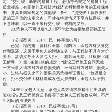
定：“交付竣工验收的建筑工程，必须符合规定的建筑工程
质量标准，有完整的工程技术经济资料和经签署的工程保修
书，并具备国家规定的其他竣工条件。”提交竣工验收资料
是施工单位的法定义务，即使在特定情况下享有抗辩权，并
不意味着可以一直不履行交付竣工资料的义务。
23.承包人不可以发包人拒不付款为由拒绝返还施工资
料
（公报案例（
2014）民一终字第69号）
已完工程的施工资料和全部工程图纸，承包方有义务交
付和退还，这属于承包人的附随义务，与工程款不具有对价
关系，故该义务不因发包人拒付工程款而免除。且根据《建
工解释一》第
6条第1款的规定：“建设工程施工合同无效，
一方当事人请求对方赔偿损失的，应当就对方过错、损失大
小、过错与损失之间的因果关系承担举证责任。”故迟延交
付、拒不交付竣工材料造成发包人损失时，承包人应予赔
偿。
24.未经发包人同意，承包人单方请求质检部门出具的
验收报告及工程优良证书侵害了发包人工程验收权利，不产
生相应的法律效力
（公报案例（
2010）民提字第210号）
依照《合同法》第
279条（现《民法典》第279条）、