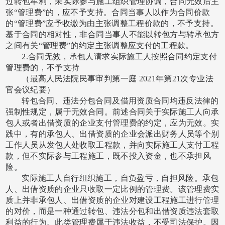
过转包牟利，未实际参与施工组织管理协调，合同无效后主
张“管理费”的，应不予支持。合同当事人以作为合同价款
的“管理费”应予收缴为由主张调整工程价款的，不予支持。
基于合同的相对性，非合同当事人不能以转包方与转承包方
之间有关“管理费”的约定主张调整应支付的工程款。
2.合同无效，承包人请求实际施工人按照合同约定支付
管理费的，不予支持
（最高人民法院民事审判第一庭
2021年第21次专业法
官会议纪要）
转包合同、违法分包合同及借用资质合同均违反法律的
强制性规定，属于无效合同。前述合同关于实际施工人向承
包人或者出借资质的企业支付管理费的约定，应为无效。实
践中，有的承包人、出借资质的企业会派出财务人员等个别
工作人员从发包人处收取工程款，并向实际施工人支付工程
款，但不实际参与工程施工，既不投入资金，也不承担风
险。
实际施工人自行组织施工，自负盈亏，自担风险。承包
人、出借资质的企业只收取一定比例的管理费。该管理费实
质上并非承包人、出借资质的企业对建设工程施工进行管理
的对价，而是一种通过转包、违法分包和出借资质违法套取
利益的行为。此类管理费属于违法收益，不受司法保护。因