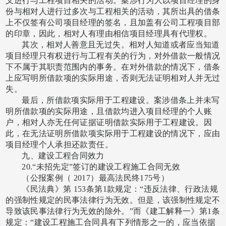
义进行与工程项目相关的活动。案涉行为人以项目经理的身
份与相对人进行过多次与工程相关的活动，其所出具的借条
上不仅签有公司项目经理的签名，且加盖有公司工程项目部
的印章，因此，相对人有理由相信项目经理具有代理权。
其次，相对人善意且无过失。相对人知道或者应当知道
项目经理只有权进行与工程有关的行为，对外借款一般情况
下不属于其职责范围内的事务。在对外借款的情况下，借条
上应写明所借款项的实际用途，否则无法证明相对人并无过
失。
最后，所借款项实际用于工程建设。案涉借条上并未写
明所借款项的实际用途，且借款均进入项目经理的个人账
户，相对人亦无任何证据证明借款实际用于工程建设。因
此，在无法证明所借款项实际用于工程建设的情况下，应由
项目经理个人承担还款责任。
九、建设工程合同效力
20.“未招先定”签订的建设工程施工合同无效
（公报案例（
2017）最高法民终175号）
《民法典》第
153条第1款规定：“违反法律、行政法规
的强制性规定的民事法律行为无效。但是，该强制性规定不
导致该民事法律行为无效的除外。”而《建工解释一》第1条
规定：“建设工程施工合同具有下列情形之一的，应当依据