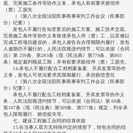
底、完善施工条件等协作义务，承包人有权要求赔偿停
（窝）工损失
（《第八次全国法院民事商事审判工作会议（民事部
分）纪要》）
发包人不履行告知变更后的施工方案、施工技术交底、
完善施工条件等协作义务致使承包人停（窝）工，以至难以
完成工程项目建设的，承包人催告在合理期限内履行，发包
人逾期仍不履行的，人民法院视违约情节，可以依据《合同
法》第
259条、第283条（现《民法典》第778条、第803
条）规定裁判顺延工期，并有权要求赔偿停（窝）工损失。
14.承包人不履行配合工程档案备案、开具发票等协作
义务，发包人可依法要求其限期履行、承担赔偿责任
（《第八次全国法院民事商事审判工作会议（民事部
分）纪要》）
承包人不履行配合工程档案备案、开具发票等协作义
务，人民法院视违约情节，可以依据《合同法》第
60条、
第107条（现《民法典》第509条、第577条）规定，判令承
包人限期履行、赔偿损失等。
七、建设工程施工合同的结算依据
15.在当事人双方无特殊约定的情形下，转包合同的结