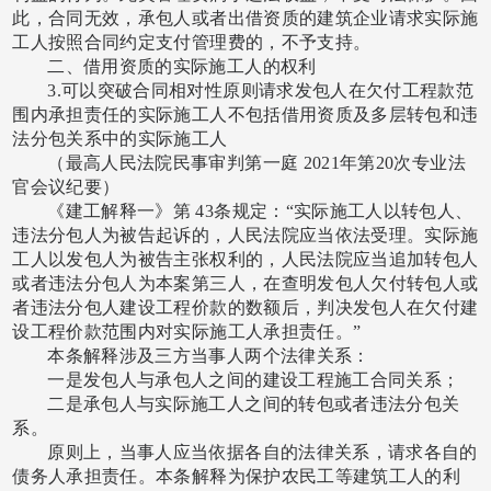
此，合同无效，承包人或者出借资质的建筑企业请求实际施
工人按照合同约定支付管理费的，不予支持。
二、借用资质的实际施工人的权利
3.可以突破合同相对性原则请求发包人在欠付工程款范
围内承担责任的实际施工人不包括借用资质及多层转包和违
法分包关系中的实际施工人
（最高人民法院民事审判第一庭
2021年第20次专业法
官会议纪要）
《建工解释一》第
43条规定：“实际施工人以转包人、
违法分包人为被告起诉的，人民法院应当依法受理。实际施
工人以发包人为被告主张权利的，人民法院应当追加转包人
或者违法分包人为本案第三人，在查明发包人欠付转包人或
者违法分包人建设工程价款的数额后，判决发包人在欠付建
设工程价款范围内对实际施工人承担责任。”
本条解释涉及三方当事人两个法律关系：
一是发包人与承包人之间的建设工程施工合同关系；
二是承包人与实际施工人之间的转包或者违法分包关
系。
原则上，当事人应当依据各自的法律关系，请求各自的
债务人承担责任。本条解释为保护农民工等建筑工人的利