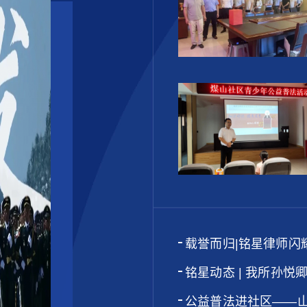
茂华律师受邀至中国电信集
典合同编”专题讲座
载誉而归|铭星律师闪
铭星动态 | 我所孙
次代表大会
公益普法进社区——