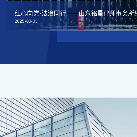
红心向党·法治同行——山东铭星律师事务所
2025-09-03
观看抗战胜利80周年阅兵盛典