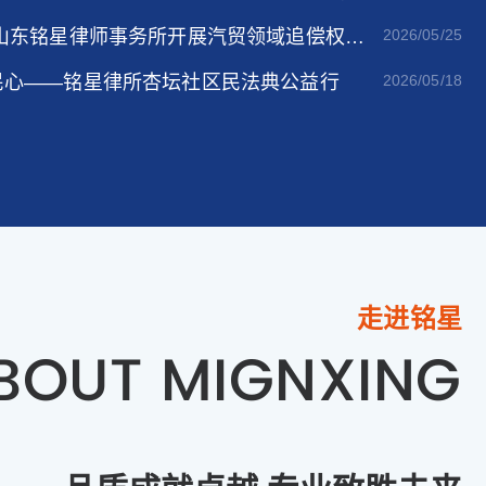
山东铭星律师事务所开展汽贸领域追偿权专
2026/05/25
民心——铭星律所杏坛社区民法典公益行
2026/05/18
走进铭星
BOUT MIGNXING